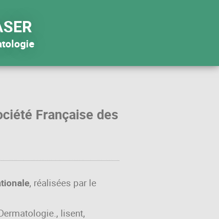
ASER
atologie
ociété Française des
ationale
, réalisées par le
ermatologie., lisent,