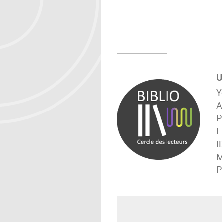
U
Y
A
P
F
I
M
P